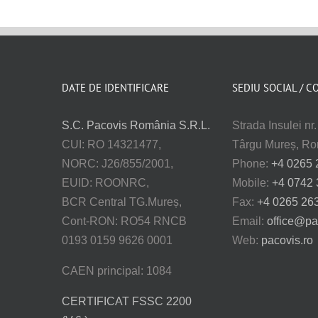
DATE DE IDENTIFICARE
SEDIU SOCIAL / C
S.C. Pacovis România S.R.L.
Strada Insulei nr
CUI: RO 14321477,
Târgu Mureș, R
NORC: J26/855/2001,
Phone:
+4 0265 
EUID: ROONRC,
Mobile:
+4 0742 
BCR Central TG.Mureș,
Fax:
+4 0265 26
Cont-RON: RO54 RNCB
Email:
office@pa
0193 0159 9626 0001
Web:
pacovis.ro
CAEN principal: 1084
CERTIFICAT FSSC 2200