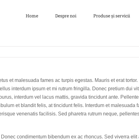
Home
Despre noi
Produse și servicii
etus et malesuada fames ac turpis egestas. Mauris et erat torto
asellus interdum ipsum et mi rutrum fringilla. Donec pretium dui 
purus, interdum vel lacus mattis, gravida tincidunt ante. Pellente
tibulum et blandit felis, at tincidunt felis. Interdum et malesuad
lerisque venenatis facilisis. Sed pharetra rutrum neque, pellent
ibh. Donec condimentum bibendum ex ac rhoncus. Sed viverra elit