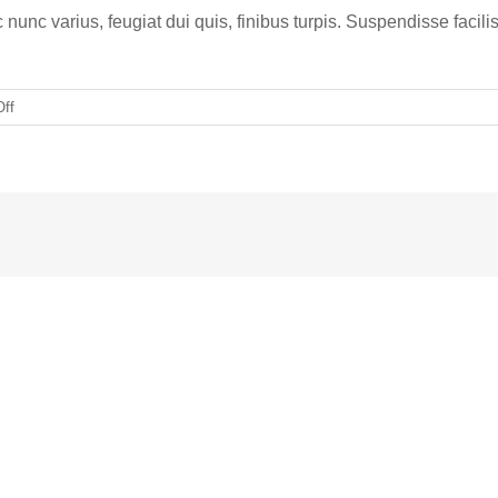
 nunc varius, feugiat dui quis, finibus turpis. Suspendisse facilis
on
ff
Morbi
in
congue
felis,
a
vulputate
magna.