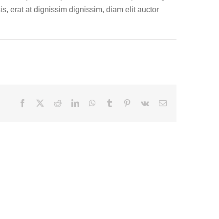
is, erat at dignissim dignissim, diam elit auctor
Facebook
X
Reddit
LinkedIn
WhatsApp
Tumblr
Pinterest
Vk
Email