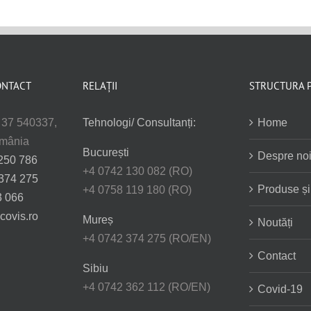
ONTACT
RELAȚII
STRUCTURA 
. 37 540337,
Tehnologi/ Consultanți:
Home
omânia
București
Despre no
250 786
+4 0742 130 082 (RO)
374 275
Produse și 
+4 0758 119 180 (RO)
3 066
covis.ro
Mureș
Noutăți
+4 0742 374 275 (RO/EN)
Contact
Sibiu
+4 0742 362 112 (RO/EN)
Covid-19