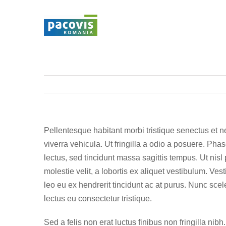
Skip
to
content
Pellentesque habitant morbi tristique senectus et n
viverra vehicula. Ut fringilla a odio a posuere. Ph
lectus, sed tincidunt massa sagittis tempus. Ut nisl 
molestie velit, a lobortis ex aliquet vestibulum. Ves
leo eu ex hendrerit tincidunt ac at purus. Nunc sce
lectus eu consectetur tristique.
Sed a felis non erat luctus finibus non fringilla n