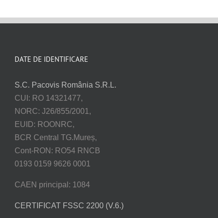
DATE DE IDENTIFICARE
S.C. Pacovis România S.R.L.
CUI: RO 14321477,
NORC: J26/855/2001,
EUID: ROONRC,
BCR Central TG.Mureș,
Cont-RON: RO54 RNCB
0193 0159 9626 0001
CAEN principal: 1084
CERTIFICAT FSSC 2200 (V.6.)