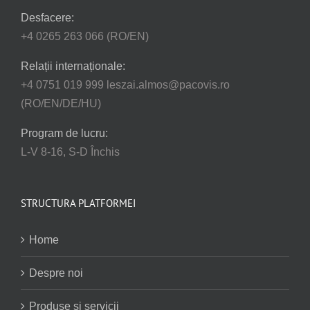
Desfacere:
+4 0265 263 066 (RO/EN)
Relații internaționale:
+4 0751 019 999 leszai.almos@pacovis.ro
(RO/EN/DE/HU)
Program de lucru:
L-V 8-16, S-D Închis
STRUCTURA PLATFORMEI
Home
Despre noi
Produse și servicii