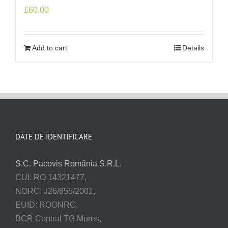
£
60.00
Add to cart
Details
DATE DE IDENTIFICARE
S.C. Pacovis România S.R.L.
CUI: RO 14321477,
NORC: J26/855/2001,
EUID: ROONRC,
BCR Central TG.Mureș,