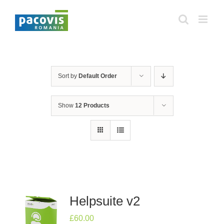
Skip
to
content
Sort by
Default Order
Show
12 Products
Helpsuite v2
£
60.00