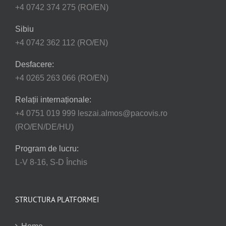
+4 0742 374 275 (RO/EN)
Sibiu
+4 0742 362 112 (RO/EN)
Desfacere:
+4 0265 263 066 (RO/EN)
Relații internaționale:
+4 0751 019 999 leszai.almos@pacovis.ro
(RO/EN/DE/HU)
Program de lucru:
L-V 8-16, S-D Închis
STRUCTURA PLATFORMEI