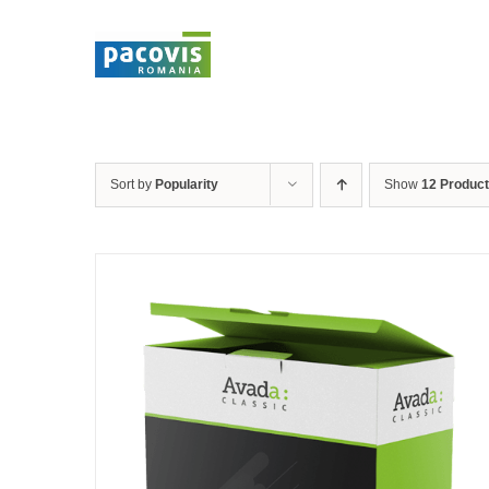
Skip
to
content
Sort by
Popularity
Show
12 Produc