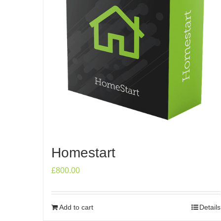
Homestart
£
800.00
Add to cart
Details