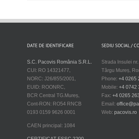
DATE DE IDENTIFICARE
SEDIU SOCIAL / C
S.C. Pacovis România S.R.L.
Strada Insulei nr
CUI: RO 14321477,
Târgu Mureș, R
NORC: J26/855/2001,
Phone:
+4 0265 
EUID: ROONRC,
Mobile:
+4 0742 
BCR Central TG.Mureș,
Fax:
+4 0265 26
Cont-RON: RO54 RNCB
Email:
office@pa
0193 0159 9626 0001
Web:
pacovis.ro
CAEN principal: 1084
CERTIFICAT FSSC 2200