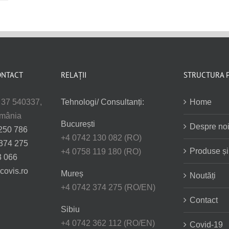
ONTACT
RELAȚII
STRUCTURA 
. 37 540337,
Tehnologi/ Consultanți:
Home
omânia
București
Despre no
250 786
+4 0742 130 082 (RO)
374 275
Produse și 
+4 0758 119 180 (RO)
3 066
covis.ro
Mureș
Noutăți
+4 0742 374 275 (RO/EN)
Contact
Sibiu
+4 0742 362 112 (RO/EN)
Covid-19