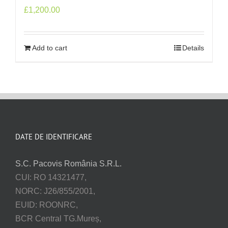
£
1,200.00
Add to cart
Details
DATE DE IDENTIFICARE
S.C. Pacovis România S.R.L.
CUI: RO 14321477,
NORC: J26/855/2001,
EUID: ROONRC,
BCR Central TG.Mureș,