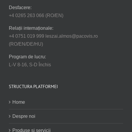
Desfacere:
+4 0265 263 066 (RO/EN)
Relații internaționale:
+4 0751 019 999 leszai.almos@pacovis.ro
(RO/EN/DE/HU)
Program de lucru:
L-V 8-16, S-D Închis
STRUCTURA PLATFORMEI
Home
Despre noi
Produse și servicii