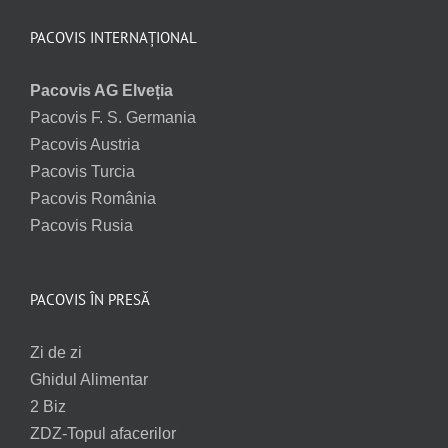
PACOVIS INTERNAȚIONAL
Pacovis AG Elveția
Pacovis F. S. Germania
Pacovis Austria
Pacovis Turcia
Pacovis România
Pacovis Rusia
PACOVIS ÎN PRESĂ
Zi de zi
Ghidul Alimentar
2 Biz
ZDZ-Topul afacerilor