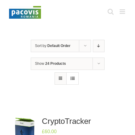
Skip
to
content
Sort by
Default Order
Show
24 Products
CryptoTracker
£
60.00