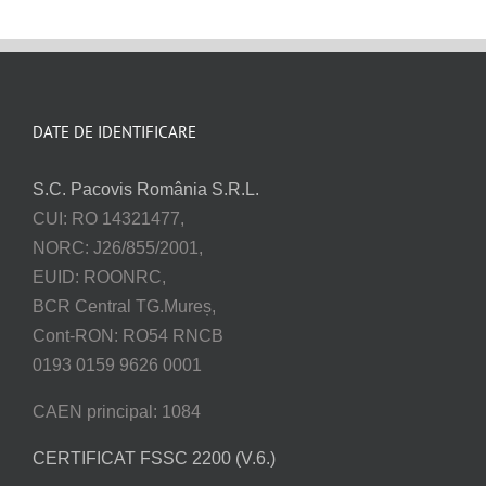
DATE DE IDENTIFICARE
S.C. Pacovis România S.R.L.
CUI: RO 14321477,
NORC: J26/855/2001,
EUID: ROONRC,
BCR Central TG.Mureș,
Cont-RON: RO54 RNCB
0193 0159 9626 0001
CAEN principal: 1084
CERTIFICAT FSSC 2200 (V.6.)