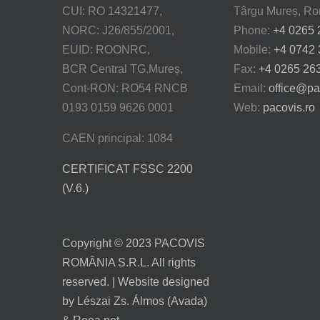
CUI: RO 14321477,
Târgu Mureș, R
NORC: J26/855/2001,
Phone:
+4 0265 
EUID: ROONRC,
Mobile:
+4 0742 
BCR Central TG.Mureș,
Fax:
+4 0265 26
Cont-RON: RO54 RNCB
Email:
office@pa
0193 0159 9626 0001
Web:
pacovis.ro
CAEN principal: 1084
CERTIFICAT FSSC 2200
(V.6.)
Copyright © 2023 PACOVIS
ROMÂNIA S.R.L. All rights
reserved. | Website designed
by Lészai Zs. Álmos (Avada)