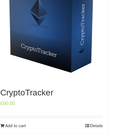
CryptoTracker
£
60.00
Add to cart
Details