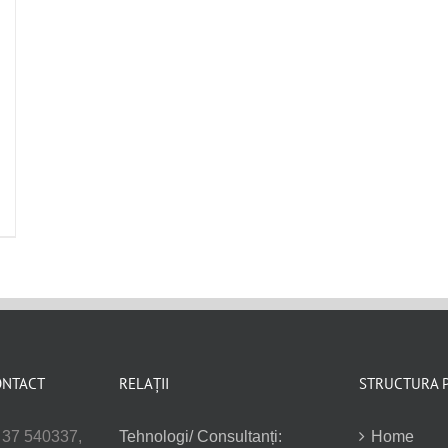
ONTACT
RELAȚII
STRUCTURA 
. 37 540337,
Tehnologi/ Consultanți:
Home