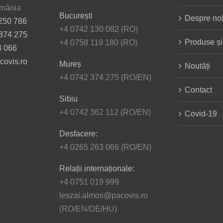
omânia
București
Despre no
250 786
+4 0742 130 082 (RO)
374 275
Produse și 
+4 0758 119 180 (RO)
3 066
covis.ro
Mureș
Noutăți
+4 0742 374 275 (RO/EN)
Contact
Sibiu
+4 0742 362 112 (RO/EN)
Covid-19
Desfacere:
+4 0265 263 066 (RO/EN)
Relații internaționale:
+4 0751 019 999
leszai.almos@pacovis.ro
(RO/EN/DE/HU)