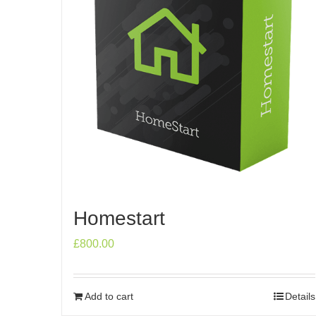
Homestart
£
800.00
Add to cart
Details