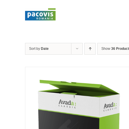
Skip
to
content
Sort by
Date
Show
36 Produc