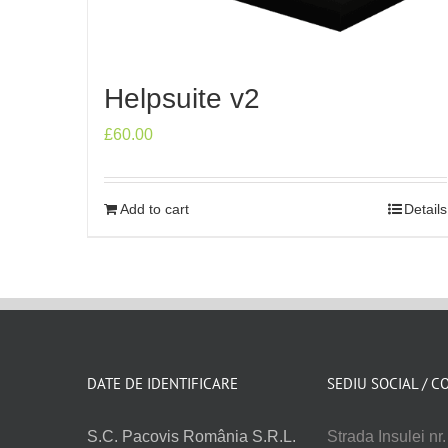
Helpsuite v2
£
60.00
Add to cart
Details
DATE DE IDENTIFICARE
SEDIU SOCIAL / C
S.C. Pacovis România S.R.L.
Strada Insulei nr