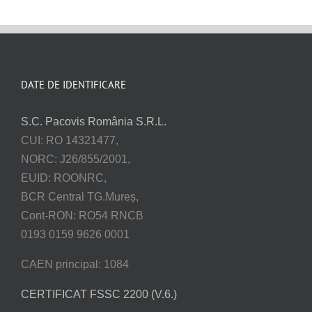
DATE DE IDENTIFICARE
S.C. Pacovis România S.R.L.
CUI: RO 14321477,
NORC: J26/855/2001,
EUID: ROONRC,
BCR Central TG.Mureș,
Cont-RON: RO54 RNCB
0193 0159 9626 0001
CAEN principal: 1084
CERTIFICAT FSSC 2200 (V.6.)