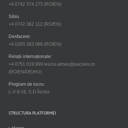
+4 0742 374 275 (RO/EN)
Sibiu
+4 0742 362 112 (RO/EN)
Desfacere:
+4 0265 263 066 (RO/EN)
Relații internaționale:
+4 0751 019 999 leszai.almos@pacovis.ro
(RO/EN/DE/HU)
Program de lucru:
L-V 8-16, S-D Închis
STRUCTURA PLATFORMEI