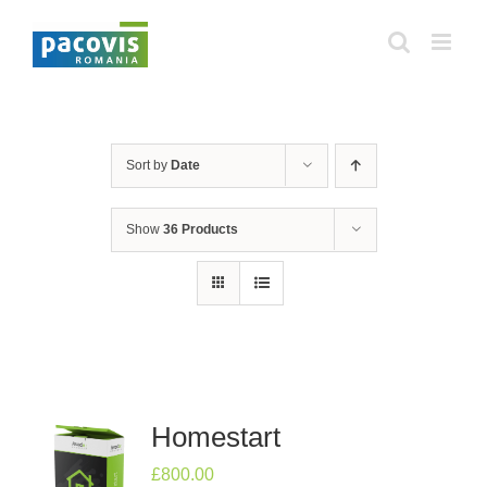
Skip
to
content
Sort by
Date
Show
36 Products
Homestart
£
800.00