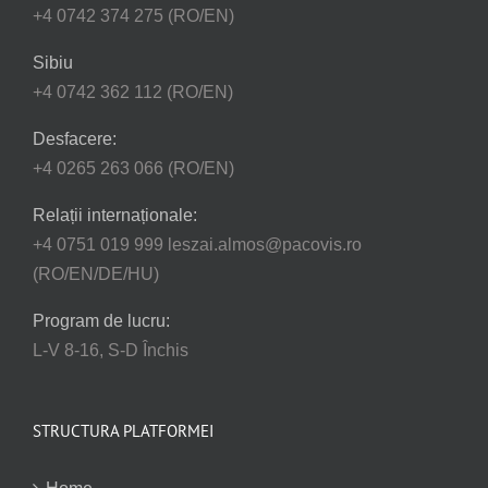
+4 0742 374 275 (RO/EN)
Sibiu
+4 0742 362 112 (RO/EN)
Desfacere:
+4 0265 263 066 (RO/EN)
Relații internaționale:
+4 0751 019 999 leszai.almos@pacovis.ro
(RO/EN/DE/HU)
Program de lucru:
L-V 8-16, S-D Închis
STRUCTURA PLATFORMEI