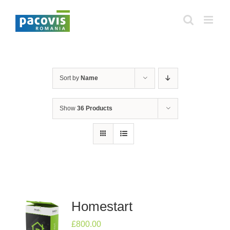
Skip
to
content
Sort by
Name
Show
36 Products
Homestart
£
800.00