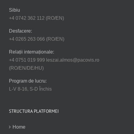
Sibiu
+4 0742 362 112 (RO/EN)
Desfacere:
+4 0265 263 066 (RO/EN)
Relații internaționale:
+4 0751 019 999 leszai.almos@pacovis.ro
(RO/EN/DE/HU)
Program de lucru:
L-V 8-16, S-D Închis
STRUCTURA PLATFORMEI
Home