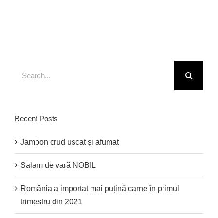
eget
Search
for:
Recent Posts
Jambon crud uscat și afumat
Salam de vară NOBIL
România a importat mai puțină carne în primul
trimestru din 2021