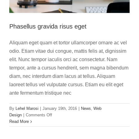
Phasellus gravida risus eget
Aliquam eget quam et tortor ullamcorper ornare ac vel
odio. Etiam vitae dui congue, mattis felis at, dignissim
elit. Nunc tempor iaculis orci ac consectetur. Nam
tempor, ante a cursus hendrerit, sem magna bibendum
diam, nec interdum diam lacus at tellus. Aliquam
laoreet tellus vel vulputate cursus. Etiam eu elit eget
ante fermentum tristique nec
By
Lehel Marosi
|
January 19th, 2016
|
News
,
Web
on
Design
|
Comments Off
Phasellus
Read More
gravida
risus